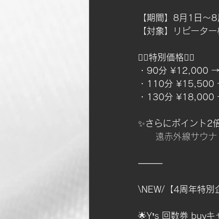
【期間】8月1日〜8
【対象】リピーター
💆‍♀️
特別価格
💆‍♀️
・90分 ¥12,000 →
・110分 ¥15,500 
・130分 ¥18,000 
✨
さらにポイント2
　　遠赤外線サウナ
⸻
\NEW/【4周年特別
🌟
Y’s 回数券 bu