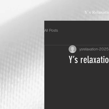
Y's Relaxati
All Posts
ysrelaxation
202
Y’s rela