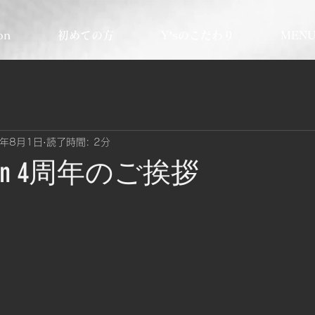
on
初めての方
Y’sのこだわり
MEN
5年8月1日
読了時間: 2分
xation 4周年のご挨拶