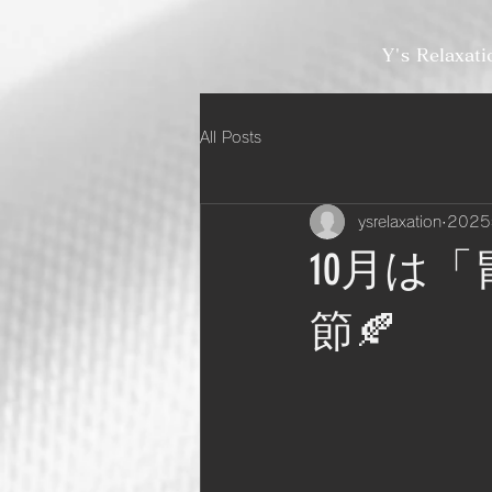
Y's Relaxati
All Posts
ysrelaxation
202
10月は
節🍂