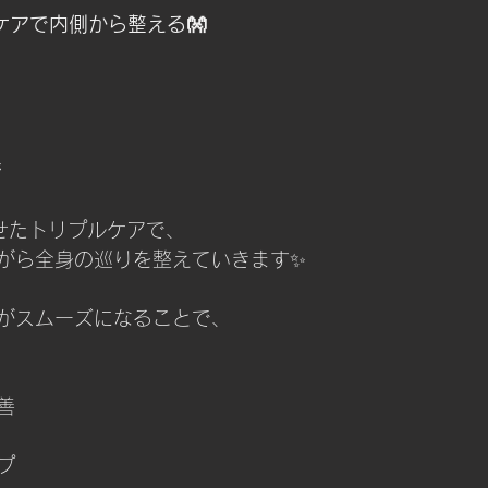
ルケアで内側から整える👐
ジ
せたトリプルケアで、
がら全身の巡りを整えていきます✨
がスムーズになることで、
善
プ