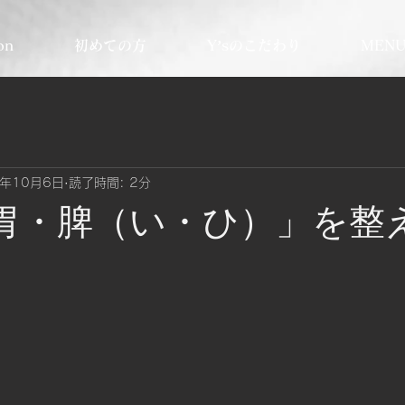
on
初めての方
Y’sのこだわり
MEN
5年10月6日
読了時間: 2分
「胃・脾（い・ひ）」を整