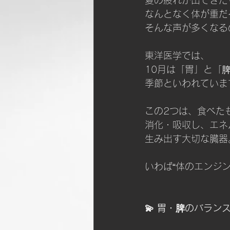
なんとなく体が重だ
そんな声が多くなる
東洋医学では、
10月は「胃」と「
季節といわれていま
この2つは、食べた
消化・吸収し、エネ
生み出す大切な臓器
いわば“体のエンジン
💫 胃・脾のバラン