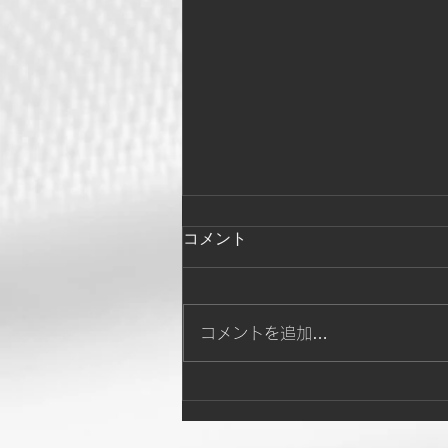
12月は「腎陽」を補う重要な
コメント
季節
12 月に入りましたね。 年末に
向けて体を整える " 腎陽 " ケア
コメントを追加…
を 師走の慌ただしさと厳しい寒
さで、体の冷えや疲れを感じやす
くなる季節です。 12 月は「腎
陽」を補う重要な季節 東洋医学
では、 12 月は一年で最も「陽