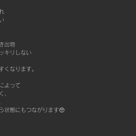
れ
い
き出物
ッキリしない
すくなります。
によって
く、
、
う状態にもつながります🥺