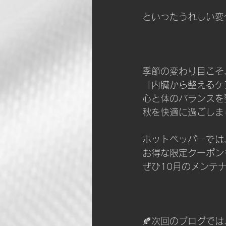
といったうれしい変
季節の変わり目こそ
「内臓から整えるケ
心と体のバランスを
秋を快適に過ごしま
ホットペッパーでは
お得な限定クーポン
ぜひ10月のメンテ
🍂次回のブログでは